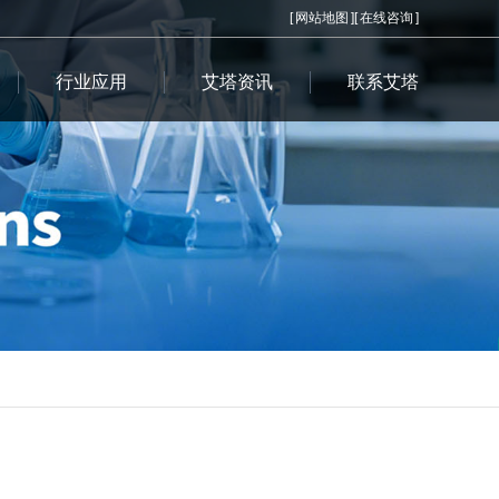
[
网站地图
][
在线咨询
]
行业应用
艾塔资讯
联系艾塔