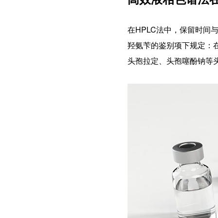
在HPLC法中，保留时
羟氨苄的鉴别项下规定：
头孢拉定、头孢噻酚钠等