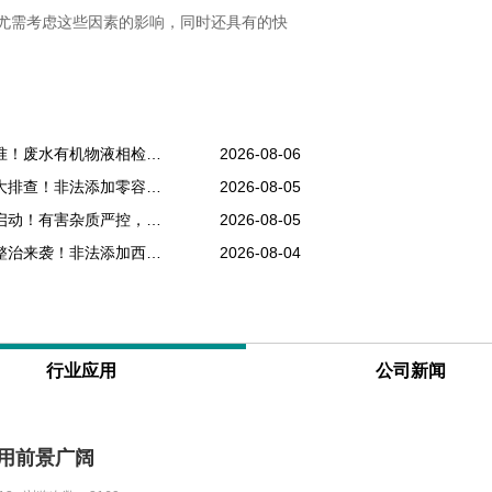
尤需考虑这些因素的影响，同时还具有的快
生产废水排污提标改造，零碳工厂环评核查新标准！废水有机物液相检测纳入年度考核
2026-08-06
网红消毒产品乱象频发，抑菌洗手液、消毒凝胶大排查！非法添加零容忍，液相检测是备案硬性条件
2026-08-05
香精原料杂质易超标，食用、日化香精专项抽检启动！有害杂质严控，液相色谱成为香料厂必备设备
2026-08-05
降糖、助眠保健品乱象频发，中老年保健品专项整治来袭！非法添加西药重罚，液相检测为出厂硬性门槛
2026-08-04
行业应用
公司新闻
用前景广阔