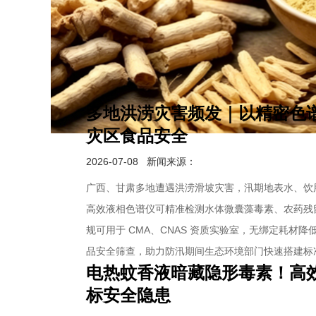
多地洪涝灾害频发｜以精密色
灾区食品安全
2026-07-08
新闻来源：
广西、甘肃多地遭遇洪涝滑坡灾害，汛期地表水、饮用水源
高效液相色谱仪可精准检测水体微囊藻毒素、农药残
规可用于 CMA、CNAS 资质实验室，无绑定耗材
品安全筛查，助力防汛期间生态环境部门快速搭建标
电热蚊香液暗藏隐形毒素！高
标安全隐患