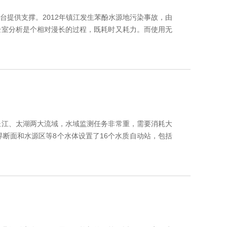
提供支撑。2012年镇江发生苯酚水源地污染事故，由
验室分析是个相对漫长的过程，既耗时又耗力。而使用无
无人监测船...
有长江、太湖两大流域，水域监测任务非常重，需要消耗大
断面和水源区等8个水体设置了16个水质自动站，包括
作人员才能抵达监测点，...