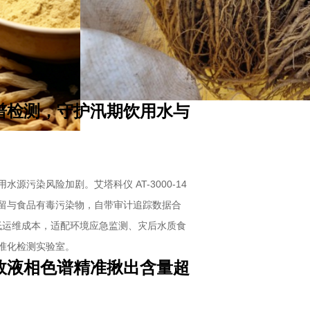
谱检测，守护汛期饮用水与
污染风险加剧。艾塔科仪 AT-3000-14
留与食品有毒污染物，自带审计追踪数据合
降低运维成本，适配环境应急监测、灾后水质食
准化检测实验室。
效液相色谱精准揪出含量超