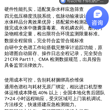
可以介绍下你们的产品么
硬件性能扎实，适配复杂水样应急筛查
四元低压梯度洗脱系统，低脉动输液设计，复杂
水体样品分离效果优异；搭配紫外检测器，可直
接完成水体中微囊藻毒素、有机磷农药、酚类污
染物精准定量，检出限符合环境监测限量标准。
数据全程留痕，完全符合监管合规标准
自研中文色谱工作站搭载完整审计追踪功能，原
始谱图自动留存、操作日志全程记录，完全契合
21CFR Part11、CMA 检测数据规范，出具报告
具备监管法律效力。
使用成本可控，告别耗材捆绑高价维保
通用色谱柱与耗材无原厂绑定，相比进口机型整
体运维成本降低 40% 以上；全国本地化售后团队
7×24 小时远程响应，受灾区域可上门装机调试、
方法移交，快速搭建应急检测能力。