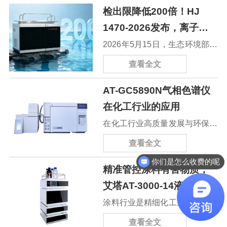
检出限降低200倍！HJ
1470-2026发布，离子色
谱法首次入列水质六价铬
2026年5月15日，生态环境部正
国标
式发布HJ 1470-2026《水质 六
查看全文
价铬的测定 柱后衍生-离子色谱
AT-GC5890N气相色谱仪
法》，新标准将于8月15日正式
在化工行业的应用
落地实施。这也是离子色谱法首
在化工行业高质量发展与环保合
次纳入水质六价铬检测国标，方
规趋严的背景下，原料质控、工
法检出限从传统分光光度法4
查看全文
你们是怎么收费的呢
艺监控、产品检测及排放核查均
μg/L降至0.02 μg/L，检测灵敏度
现在有优惠活动吗
精准管控涂料有害物质，
需精准分析技术支撑。气相色谱
直接提升200倍，补齐水环境痕
艾塔AT-3000-14液相色谱
法作为核心检测手段，多项国标
量六价铬检测短板。
仪适配涂料国标检测
涂料行业是精细化工重要分支，
如GB/T 9722-2023《化学试剂
产品广泛应用于建筑、家具、工
气相色谱法通则》、GB/T 3394-
查看全文