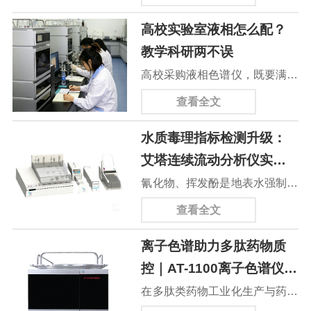
业涂装等领域，其有害物质残留
2023《工业用乙烯、丙烯中微
高校实验室液相怎么配？
直接关系人体健康与生态安全。
量一氧化碳、二氧化碳和乙炔的
教学科研两不误
依据GB/T 34683-2017《水性涂
测定 气相色谱法》、GB/T
高校采购液相色谱仪，既要满足
料中甲醛含量的测定 高效液相
46434-2025《甲醇纯度及其微
本科基础教学实训，又要支撑研
色谱法》、GB/T 31414-
查看全文
量有机杂质的测定 气相色谱
究生科研、课题检测，配置选不
2015《水性涂料表面活性剂的
法》等，对仪器稳定性、灵敏度
水质毒理指标检测升级：
对，要么教学不够用，要么科研
测定 烷基酚聚氧乙烯醚》、
与数据可靠性提出明确要求。艾
艾塔连续流动分析仪实现
性能跟不上。今天一套精准方
GB/T 28606-2012《涂料中全氟
塔AT-GC5890N气相色谱仪以高
氰、酚同步高效测定
氰化物、挥发酚是地表水强制检
案，教学科研一台搞定！
辛酸及其盐的测定》等国标，甲
精度、高适配性与智能化设计，
测剧毒指标，来源于电镀、焦化
查看全文
醛、烷基酚聚氧乙烯醚
成为化工行业气相色谱分析的优
等排污，危害人体神经与呼吸系
（APEO）、全氟辛酸
选设备。
离子色谱助力多肽药物质
统。传统手工法需分开蒸馏前处
（PFOA）等有毒物质，必须采
控｜AT-1100离子色谱仪精
理、试剂配制繁琐，耗时长；老
用高效液相色谱法精准定量，对
准检测醋酸根溶剂残留
在多肽类药物工业化生产与药品
式双针流动设备也只能单项检
仪器分离度、灵敏度、稳定性提