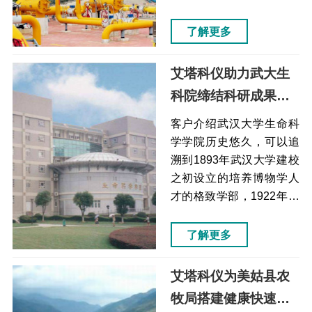
实力守护民生安全，推动
检测领域发展。液化石油
汽车产业链向更安全、更
气作为重要化工原料与民
了解更多
环保、更健康方向持续发
用燃料，广泛应用于化工
展。
生产、金属切割、农产品
艾塔科仪助力武大生
烘烤等场景，精准检测是
科院缔结科研成果
保障其高效、安全应用的
（细胞破碎仪）
关键。科捷仪器始终以技
客户介绍武汉大学生命科
术创新为核心，用可靠的
学学院历史悠久，可以追
分析仪器与定制化解决方
溯到1893年武汉大学建校
案，为各行业提供精准检
之初设立的培养博物学人
测支撑，助力国产分析仪
才的格致学部，1922年成
器在工业检测、质量管控
立生物学系，1978年成立
等场景实现更广泛应用，
病毒学系，1992年生物学
了解更多
推动行业高质量发展。
系、病毒学系和生物工程
中心合并成立生命科学学
艾塔科仪为美姑县农
院。武汉大学痛点解决方
牧局搭建健康快速发
案效果组织细胞样品破碎