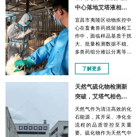
中心落地艾塔液相色
谱
宜昌市夷陵区动物疾控中
心在畜禽兽药残留抽检工
作中，面临样品基质干扰
大、批量检测数据不稳、
多兽药组分难以分离等问
题，检测报告无法满足监
管执法存档要求。艾塔科
了解更多
仪针对性提供定制液相色
谱解决方案，通过自研降
天然气硫化物检测新
噪电路、高精度采集检测
突破，艾塔气相色谱
器、专利低死体积流路结
仪赋能油气生产提质
构，有效降低基线噪音、
天然气作为清洁高效的化
提升数据精准度与组分分
增效
石能源，其开采、净化全
离效果。设备投用后可稳
流程的品质管控至关重
定检出痕量违禁兽药，检
要。硫化物作为天然气中