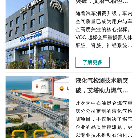
突破，艾塔气相色谱
仪器始终坚持技术创新与
仪守护车内健康环境
国产仪器自主研发，用专
随着汽车消费升级，车内
业检测方案服务能源化工
空气质量已成为用户与车
领域，推动油品质量升级
企高度关注的核心指标。
与行业绿色低碳发展，助
VOC 超标会严重损害人体
力国产分析仪器在高端石
肝脏、肾脏、神经系统与
化检测场景持续突破。
记忆力，艾塔仪器针对宇
通集团打造的 VOC 检测
了解更多
解决方案，不仅填补了企
业内饰品质管控需求，更
液化气检测技术新突
以成熟技术与标准化方
破，艾塔助力燃气品
法，为汽车行业绿色发
质管控
展、健康出行提供关键支
此次为中石油昆仑燃气重
撑。艾塔仪器始终坚持以
庆分公司定制的液化气检
高精度、高稳定性的分析
测项目，不仅解决了燃气
仪器，服务高端制造与质
企业的品质管控难题，更
量管控领域，用国产仪器
以专业技术推动石油化工