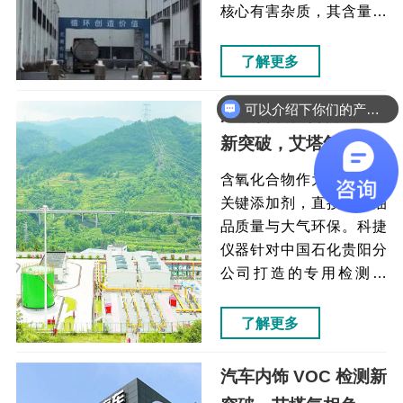
测数据合规可溯源，支撑
核心有害杂质，其含量检
辖区畜禽养殖监管与疫病
测是指导生产、保障安
溯源工作，助力当地畜牧
全、把控品质的关键环
了解更多
养殖标准化升级，后续双
节。艾塔仪器为德阳采气
方将持续技术合作，筑牢
厂打造的气相色谱仪专用
可以介绍下你们的产品么
汽油含氧化合物检测
区域畜产品质量安全防
检测方案，不仅解决了油
新突破，艾塔气相色
线。
气生产现场硫化物精准检
谱仪赋能油品品质升
测的核心痛点，更以成熟
含氧化合物作为无铅汽油
稳定的国产仪器技术，为
级
关键添加剂，直接影响油
西南地区油气勘探开发事
品质量与大气环保。科捷
业提供了坚实的分析技术
仪器针对中国石化贵阳分
支撑。
公司打造的专用检测方
案，以高效、精准、稳定
的技术优势，解决油品质
了解更多
控核心需求，为石化企业
生产合规、绿色环保油品
汽车内饰 VOC 检测新
提供坚实技术支撑。艾塔