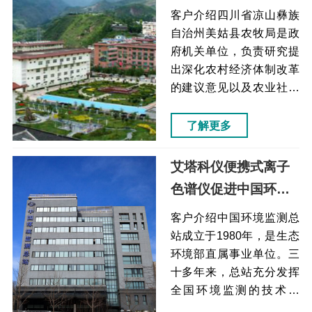
展新通道（原子荧光
时间长，达2分钟以上且标
客户介绍四川省凉山彝族
的物得率低样品通过高频
光谱仪）
自治州美姑县农牧局是政
振荡、氧化锆研磨珠破碎
府机关单位，负责研究提
在20秒内完成破碎和裂
出深化农村经济体制改革
解，一次可以处理1-24个
的建议意见以及农业社会
样本，因为重复性很强，
化服务体系、信息体系建
所...
设和乡村集体经济组织、
了解更多
合作经济组织建设。凉山
彝族自治州美姑县痛点解
艾塔科仪便携式离子
决方案效果虽然石墨炉原
色谱仪促进中国环监
子吸收法能够检测微量和
站应急监测工作展开
痕量组分，干扰严重且成
客户介绍中国环境监测总
本较高使用原子荧光光谱
（便携式离子色谱
站成立于1980年，是生态
仪代替成本低，性价比
环境部直属事业单位。三
仪）
高，仪器结构简单、分析
十多年来，总站充分发挥
灵敏度高、气相干扰少、
全国环境监测的技术中
适合于多元素分析样品处
心、信息中心、网络中心