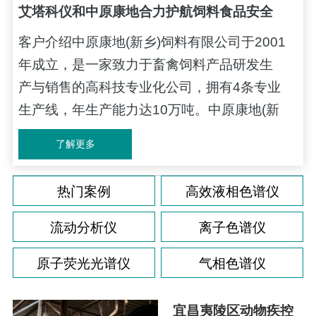
艾塔科仪和中原康地合力护航饲料食品安全
客户介绍中原康地(新乡)饲料有限公司于2001
（液相色谱仪）
年成立，是一家致力于畜禽饲料产品研发生
产与销售的高科技专业化公司，拥有4条专业
生产线，年生产能力达10万吨。中原康地(新
乡)饲料有限公司痛点解决方案效果有噪音采
了解更多
用新型光电转换与放大电路有效降低了噪
声。检测结果的准确性不能保证检测器采用
热门案例
高效液相色谱仪
具有24位AD转换和信号采样频率80hz/s高速
数据采集器确保检测器超高灵敏度、提高了
流动分析仪
离子色谱仪
图谱的分辨能力和准确率。液...
原子荧光光谱仪
气相色谱仪
宜昌夷陵区动物疾控