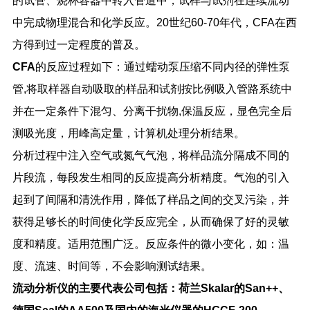
的试管、烧杯容器中转入管道中，试样与试剂在连续流动
中完成物理混合和化学反应。
20
世纪
60-70
年代，
CFA
在西
方得到过一定程度的普及。
CFA
的反应过程如下：通过蠕动泵压缩不同内径的弹性泵
管
,
将取样器自动吸取的样品和试剂按比例吸入管路系统中
并在一定条件下混匀、分离干扰物
,
保温反应，显色完全后
测吸光度，用峰高定量，计算机处理分析结果。
分析过程中注入空气或氮气气泡，将样品流分隔成不同的
片段流，每段发生相同的反应提高分析精度。气泡的引入
起到了间隔和清洗作用，降低了样品之间的交叉污染，并
获得足够长的时间使化学反应完全，从而确保了好的灵敏
度和精度。适用范围广泛。反应条件的微小变化，如：温
度、流速、时间等，不会影响测试结果。
流动分析仪的主要代表公司包括：荷兰
Skalar
的
San++
、