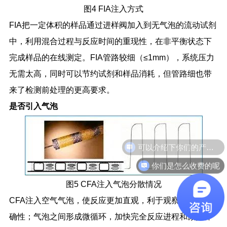
图
4 FIA
注入方式
FIA
把一定体积的样品通过进样阀加入到无气泡的流动试剂
中，利用混合过程与反应时间的重现性，在非平衡状态下
完成样品的在线测定。
FIA
管路较细（
≤1mm
），系统压力
无需太高，同时可以节约试剂和样品消耗，但管路细也带
来了检测前处理的更高要求。
是否引入气泡
你们是怎么收费的呢
图
5 CFA
注入气泡分散情况
CFA
注入空气气泡，使反应更加直观，利于观察操作的正
确性；气泡之间形成微循环，加快完全反应进程和减少样