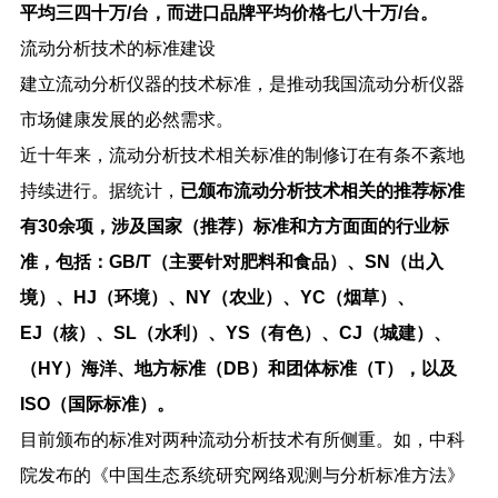
平均三四十万
/
台，而进口品牌平均价格七八十万
/
台。
流动分析技术的标准建设
建立流动分析仪器的技术标准，是推动我国流动分析仪器
市场健康发展的必然需求。
近十年来，流动分析技术相关标准的制修订在有条不紊地
持续进行。据统计，
已颁布流动分析技术相关的推荐标准
有
30
余项，涉及国家（推荐）标准和方方面面的行业标
准，包括：
GB/T
（主要针对肥料和食品）、
SN
（出入
境）、
HJ
（环境）、
NY
（农业）、
YC
（烟草）、
EJ
（核）、
SL
（水利）、
YS
（有色）、
CJ
（城建）、
（
HY
）海洋、地方标准（
DB
）和团体标准（
T
），以及
ISO
（国际标准）。
目前颁布的标准对两种流动分析技术有所侧重。如，中科
院发布的《中国生态系统研究网络观测与分析标准方法》