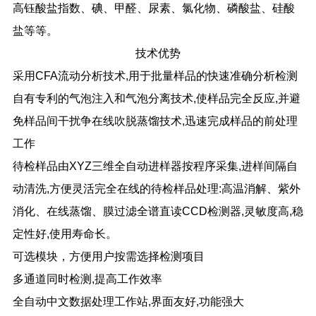
高钰酸盐指数、碘、甲醛、尿素、氯化物、磷酸盐、硅酸
盐等等。
技术优势
采用
CFA
流动分析技术
,
用于批量样品的快速准确分析检测
自有专利的气泡注入和气泡分离技术
,
使样品完全反应
,
并避
免样品间干扰争在线吹脱蒸馏技术
,
迅速完成样品的前处理
工作
待检样品由
XYZ
三维全自动进样器按程序采集
,
进样间隔自
动清洗
,
方便灵活完全在线的待检样品处理
:
高温消解、紫外
消化、在线蒸馏、膜过滤全谱直读
CCD
检测器
,
灵敏度高
,
稳
定性好
,
使用寿命长。
可选模块，方便用户按需选择检测项目
多通道同时检测
,
提高工作效率
全自动中文数据处理工作站
,
界面友好
,
功能强大