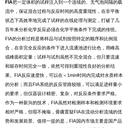
FIA
把一定体积的试样注入到一个连续的、无气泡间隔的载
流中，保证混合过程与反应时间的高度重现性，在非平衡
状态下高效率地完成了试样的在线处理与测定，打破了几
百年来分析化学反应必须在化学平衡条件下完成的传统。
FIA
的分析过程是将样品与试剂按照特定的顺序和比例混
合，在非完全反应的条件下进入流通池进行比色，用峰高
或峰面积定量；试样与试剂虽然不完全混合，但只要流速
和留存时间完全一致，依然可得到重现性良好的分析结
果。
FIA
反应速度快，可以在＜
1min
时间内完成对水质样本
的分析；而且
FIA
系统的反应管路较细，可以满足进样量小
的要求，但仪器设计精密、复杂，对反应条件要求严格。
作为一种新兴的技术，
FIA
虽然对检测样本和检测环境要求
相对严格，但瑕不掩瑜，毋庸置疑
FIA
在流动分析流域的优
势和发展前景。值得一提的是，
FIA
国内市场主要是国产品