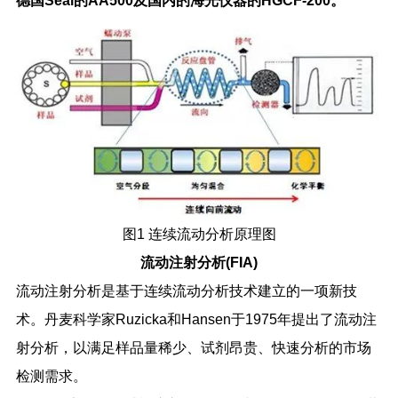
德国
Seal
的
AA500
及国内的海光仪器的
HGCF-200
。
图
1
连续流动分析原理图
流动注射分析
(FIA)
流动注射分析是基于连续流动分析技术建立的一项新技
术。丹麦科学家
Ruzicka
和
Hansen
于
1975
年提出了流动注
射分析，以满足样品量稀少、试剂昂贵、快速分析的市场
检测需求。