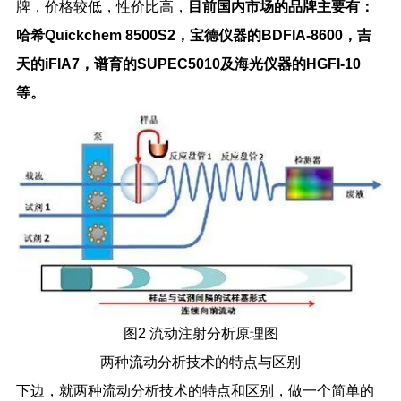
牌，价格较低，性价比高，
目前国内市场的品牌主要有：
哈希
Quickchem 8500S2
，宝德仪器的
BDFIA-8600
，吉
天的
iFIA7
，谱育的
SUPEC5010
及海光仪器的
HGFI-10
等。
图
2
流动注射分析原理图
两种流动分析技术的特点与区别
下边，就两种流动分析技术的特点和区别，做一个简单的